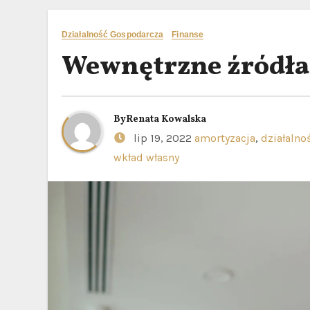
Działalność Gospodarcza
Finanse
Wewnętrzne źródła
By
Renata Kowalska
lip 19, 2022
amortyzacja
,
działalno
wkład własny