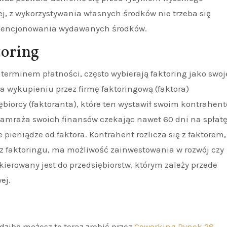
j, z wykorzystywania własnych środków nie trzeba się
widencjonowania wydawanych środków.
toring
 terminem płatności, często wybierają faktoring jako swoj
a wykupieniu przez firmę faktoringową (faktora)
biorcy (faktoranta), które ten wystawił swoim kontrahen
 zamraża swoich finansów czekając nawet 60 dni na spłat
e pieniądze od faktora. Kontrahent rozlicza się z faktorem,
a z faktoringu, ma możliwość zainwestowania w rozwój czy
ierowany jest do przedsiębiorstw, którym zależy przede
ej.
edzibę możesz to teraz zrobić przez
Coworking Rynek 28
,