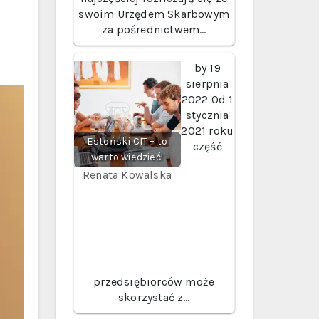
swoim Urzędem Skarbowym
za pośrednictwem…
by
19
sierpnia
2022
Od 1
stycznia
2021 roku
Estoński CIT – to
część
warto wiedzieć!
Renata Kowalska
przedsiębiorców może
skorzystać z…