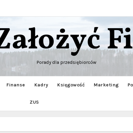
 Założyć F
Porady dla przedsiębiorców
Finanse
Kadry
Księgowość
Marketing
Po
ZUS