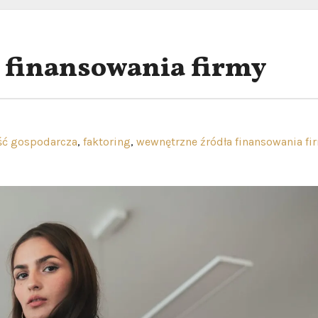
 finansowania firmy
ść gospodarcza
,
faktoring
,
wewnętrzne źródła finansowania fi