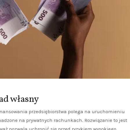
ad własny
finansowania przedsiębiorstwa polega na uruchomieniu
madzone na prywatnych rachunkach. Rozwiązanie to jest
eważ pozwala uchronić się przed ryzykiem wysokiego