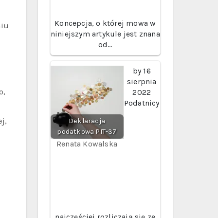
Koncepcja, o której mowa w
niu
niniejszym artykule jest znana
od…
by
16
sierpnia
o,
2022
Podatnicy
j,
Deklaracja
podatkowa PIT-37
Renata Kowalska
najczęściej rozliczają się ze