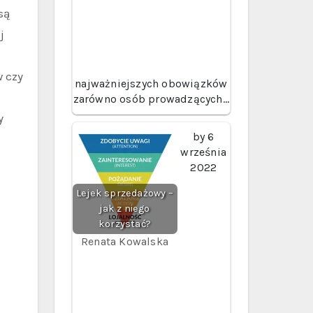
są
j
w czy
najważniejszych obowiązków
zarówno osób prowadzących…
y
by
6
września
2022
Lejek sprzedażowy –
jak z niego
korzystać?
Renata Kowalska