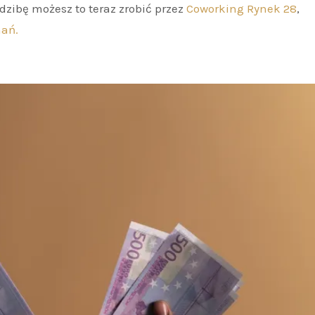
edzibę możesz to teraz zrobić przez
Coworking Rynek 28
,
nań.