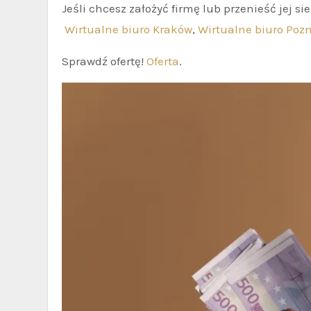
Jeśli chcesz założyć firmę lub przenieść jej si
Wirtualne biuro Kraków
,
Wirtualne biuro Poz
Sprawdź ofertę!
Oferta
.