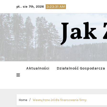
Skip
3:23:32 AM
pt.. sie 7th, 2026
to
content
Jak
Aktualności
Działalność Gospodarcza
Home
Wewnętrzne źródła finansowania firmy