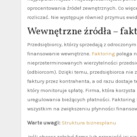
oprocentowania źródeł zewnętrznych. Co więce
rozliczać. Nie występuje również przymus e
Wewnętrzne źródła – fak
Przedsiębiorcy, którzy sprzedają z odroczonym
finansowanie wewnętrzne.
Faktoring
polega n
nieprzeterminowanych wierzytelności przedsię
(odbiorcom). Dzięki temu, przedsiębiorca nie
faktury przez kontrahenta, a od razu dostaje t
który monitoruje spłatę. Firma, która korzyst
uregulowania bieżących płatności. Faktoring k
wszystkim na zwiększeniu płynności finansow
Warte uwagi:
Struktura biznesplanu
Jeśli chcesz założyć firmę lub przenieść jej si