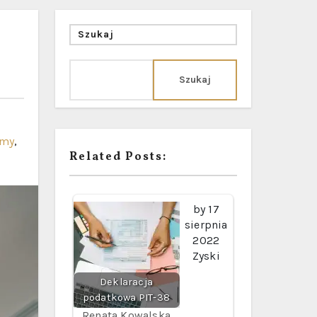
Szukaj
Szukaj
rmy
,
Related Posts:
by
17
sierpnia
2022
Zyski
Deklaracja
podatkowa PIT-38
Renata Kowalska