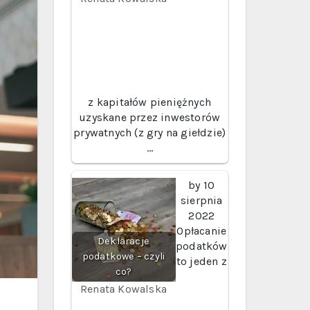
z kapitałów pieniężnych
uzyskane przez inwestorów
prywatnych (z gry na giełdzie)
…
by
10
sierpnia
2022
Opłacanie
Deklaracje
podatków
podatkowe – czyli
to jeden z
co?
Renata Kowalska