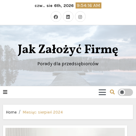
Skip
9:54:17 AM
czw.. sie 6th, 2026
to
content
Jak Założyć Firmę
Porady dla przedsiębiorców
Home
Miesiąc:
sierpień 2024