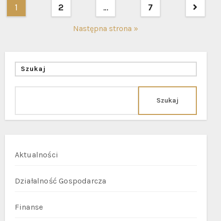
Nawigacja
1
2
…
7
po
Następna strona »
wpisach
Szukaj
Szukaj
Aktualności
Działalność Gospodarcza
Finanse