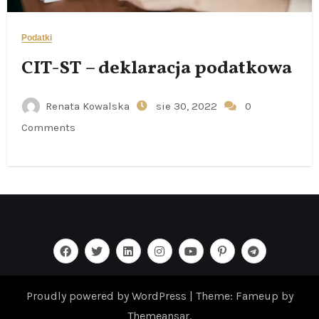
Podatki
CIT-ST – deklaracja podatkowa
Renata Kowalska
sie 30, 2022
0
Comments
Proudly powered by WordPress
|
Theme: Fameup by
Themeansar
.