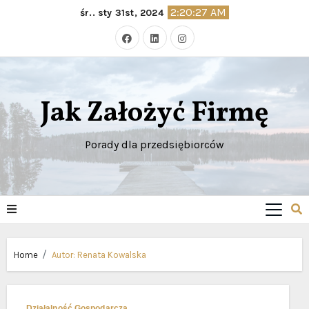
Skip
2:20:28 AM
śr.. sty 31st, 2024
to
content
Jak Założyć Firmę
Porady dla przedsiębiorców
Home
Autor:
Renata Kowalska
Działalność Gospodarcza