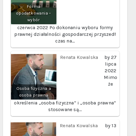
Forma
opodatkowania –
wybór
czerwca 2022
Po dokonaniu wyboru formy
prawnej działalności gospodarczej przyszedł
czas na…
Renata Kowalska
by
27
lipca
2022
Mimo
że
Osoba fizyczna a
osoba prawna
określenia „osoba fizyczna” i „osoba prawna”
stosowane są…
Renata Kowalska
by
13