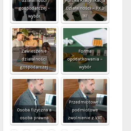
działalności
Polska Klasyfikacja
gospodarczej -
Działalności – PKD
wybór
￼
Zawieszenie
Forma
działalności
opodatkowania –
gospodarczej
wybór
Przedmiotowe i
Osoba fizyczna a
podmiotowe
osoba prawna
zwolnienie z VAT