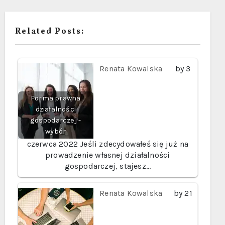
Related Posts:
Renata Kowalska
by
3
Forma prawna
działalności
gospodarczej -
wybór
czerwca 2022
Jeśli zdecydowałeś się już na
prowadzenie własnej działalności
gospodarczej, stajesz…
Renata Kowalska
by
21