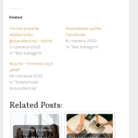
Related
Forma prawna
Kapitałowe spółki
działalności
handlowe
gospodarczej – wybór
6 czerwca 2022
3 czerwca 2022
In "Bez kategorii"
In "Bez kategorii"
Koszty – firmowe czyli
jakie?
26 czerwca 2022
In "Działalność
Gospodarcza"
Related Posts:
Forma prawna