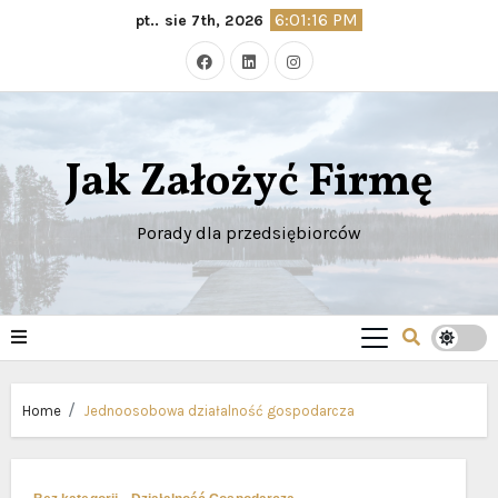
Skip
6:01:18 PM
pt.. sie 7th, 2026
to
content
Jak Założyć Firmę
Porady dla przedsiębiorców
Home
Jednoosobowa działalność gospodarcza