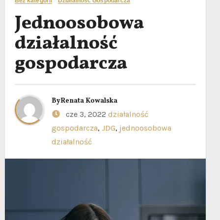
Bez kategorii
Działalność Gospodarcza
Jednoosobowa
działalność
gospodarcza
By
Renata Kowalska
cze 3, 2022
działalność
gospodarcza
,
JDG
,
jednoosobowa
działalność