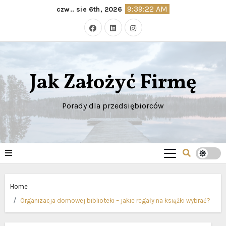
Skip
9:39:24 AM
czw.. sie 6th, 2026
to
content
Jak Założyć Firmę
Porady dla przedsiębiorców
Home
Organizacja domowej biblioteki – jakie regały na książki wybrać?