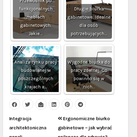
Przewodnik po
funkcjonalnych
Długie biurka
meblach
gabinetowe. Idealne
gabinetowych.
dla osób
Jakie…
potrzebujących…
Analiza rynku pracy
Wygodne biurka do
budowlanej w
pracy zdalnej. Co
poszczególnych
powinno się w
krajach a…
nich…
Nawigacja
Integracja
Ergonomiczne biurko
wpisu
architektoniczna
gabinetowe – jak wybrać
paneli
najlepsze dla zdrowia?