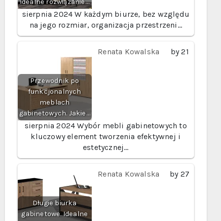
idealne rozwiązanie…
sierpnia 2024
W każdym biurze, bez względu
na jego rozmiar, organizacja przestrzeni…
Renata Kowalska
by
21
Przewodnik po
funkcjonalnych
meblach
gabinetowych. Jakie…
sierpnia 2024
Wybór mebli gabinetowych to
kluczowy element tworzenia efektywnej i
estetycznej…
Renata Kowalska
by
27
Długie biurka
gabinetowe. Idealne