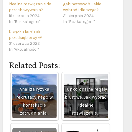
idealne rozwiązanie do
gabinetowych. Jakie
przechowywania?
wybrać i dlaczego?
19 sierpnia 2024
21 sierpnia 2024
In "Bez kategorii"
In "Bez kategorii"
Książka kontroli
przedsiębiorcy ￼
21 czerwca 2022
In "Aktualności"
Related Posts:
Analiza ryzyka
Funkcjonalne regały
rekrutacyjnego w
biurowe. Jak wybrać
kontekście
idealne
zatrudniania…
rozwiązanie…