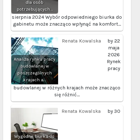
dla osób
potrzebujących…
sierpnia 2024
Wybór odpowiedniego biurka do
gabinetu może znacząco wpłynąć na komfort…
Renata Kowalska
by
22
maja
2026
Analiza rynku pracy
Rynek
budowlanej w
pracy
poszczególnych
krajach a…
budowlanej w różnych krajach może znacząco
się różnić…
Renata Kowalska
by
30
Wygodne biurka do