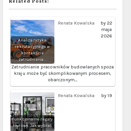
Related Posts:
Renata Kowalska
by
22
maja
2026
Analiza ryzyka
rekrutacyjnego w
kontekście
zatrudniania…
Zatrudnianie pracowników budowlanych spoza
kraju może być skomplikowanym procesem,
obarczonym…
Renata Kowalska
by
19
Funkcjonalne regały
biurowe. Jak wybrać