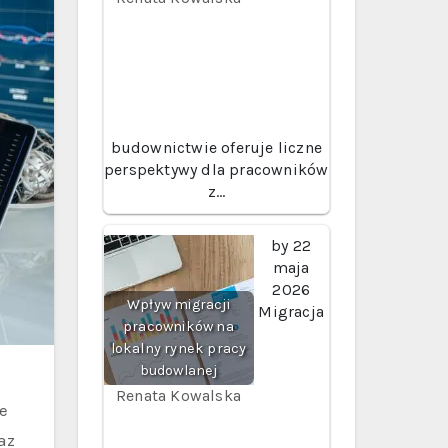
budownictwie oferuje liczne
perspektywy dla pracowników
z…
by
22
maja
2026
Wpływ migracji
Migracja
pracowników na
lokalny rynek pracy
budowlanej
Renata Kowalska
e
az