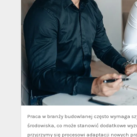
Praca w branży budowlanej często wymaga szybkiej adaptacji do specyficznych warunków pracy i
środowiska, co może stanowić dodatkowe wyzw
przyjrzymy się procesowi adaptacji nowych p