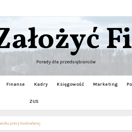
 Założyć F
Porady dla przedsiębiorców
Finanse
Kadry
Księgowość
Marketing
Po
ZUS
wisku pracy budowlanej