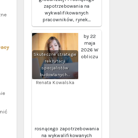
zapotrzebowania na
wykwalifikowanych
żne
pracowników, rynek…
by
22
maja
racy
2026
W
Skuteczne strategie
obliczu
rekrutacji
specjalistów
budowlanych…
Renata Kowalska
nie
nić
rosnącego zapotrzebowania
na wykwalifikowanych