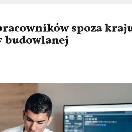
pracowników spoza kraj
y budowlanej