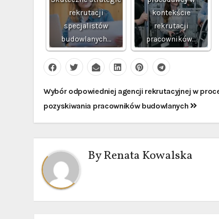
rekrutacji
kontekście
specjalistów
rekrutacji
budowlanych…
pracowników…
Nawigacja
Wybór odpowiedniej agencji rekrutacyjnej w proc
wpisu
pozyskiwania pracowników budowlanych
By
Renata Kowalska