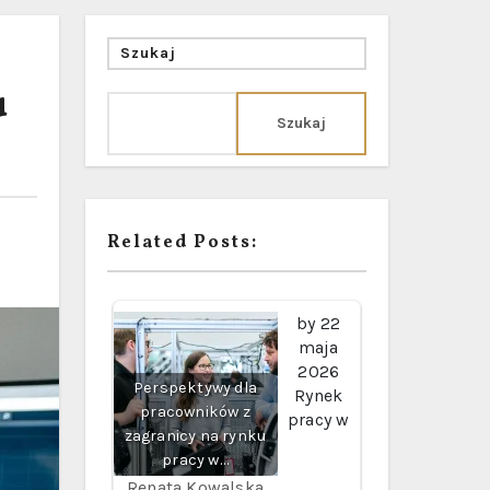
Szukaj
u
Szukaj
Related Posts:
by
22
maja
2026
Perspektywy dla
Rynek
pracowników z
pracy w
zagranicy na rynku
pracy w…
Renata Kowalska