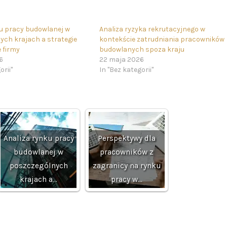
ku pracy budowlanej w
Analiza ryzyka rekrutacyjnego w
ych krajach a strategie
kontekście zatrudniania pracowników
 firmy
budowlanych spoza kraju
6
22 maja 2026
orii"
In "Bez kategorii"
Analiza rynku pracy
Perspektywy dla
budowlanej w
pracowników z
poszczególnych
zagranicy na rynku
krajach a…
pracy w…