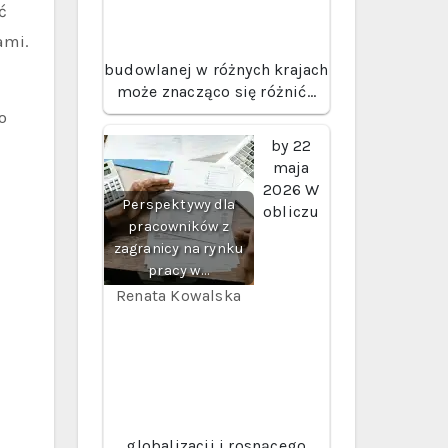
ć
ami.
budowlanej w różnych krajach
może znacząco się różnić…
o
by
22
maja
2026
W
Perspektywy dla
obliczu
pracowników z
zagranicy na rynku
pracy w…
Renata Kowalska
globalizacji i rosnącego