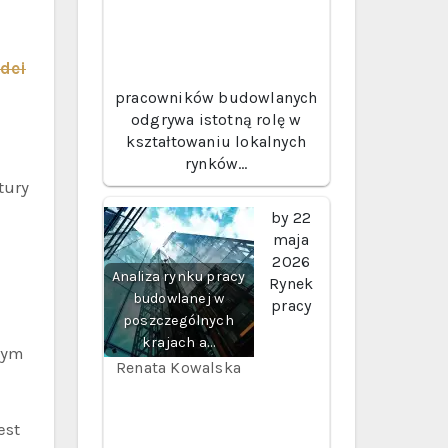
dei
pracowników budowlanych
odgrywa istotną rolę w
kształtowaniu lokalnych
rynków…
tury
by
22
maja
2026
Analiza rynku pracy
Rynek
budowlanej w
pracy
poszczególnych
krajach a…
nym
Renata Kowalska
est