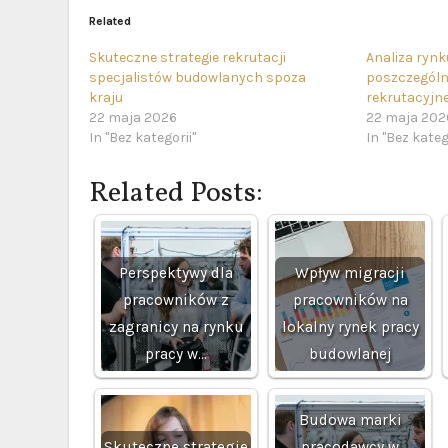
Related
Skuteczne strategie rekrutacji
Analiza ryn
specjalistów budowlanych spoza
poszczególn
kraju
rekrutacyjne
22 maja 2026
22 maja 202
In "Bez kategorii"
In "Bez kateg
Related Posts:
Perspektywy dla
Wpływ migracji
pracowników z
pracowników na
zagranicy na rynku
lokalny rynek pracy
pracy w…
budowlanej
Budowa marki
Skuteczne strategie
pracodawcy w